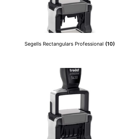
Expan
el
menú
secun
Segells Rectangulars Professional
(10)