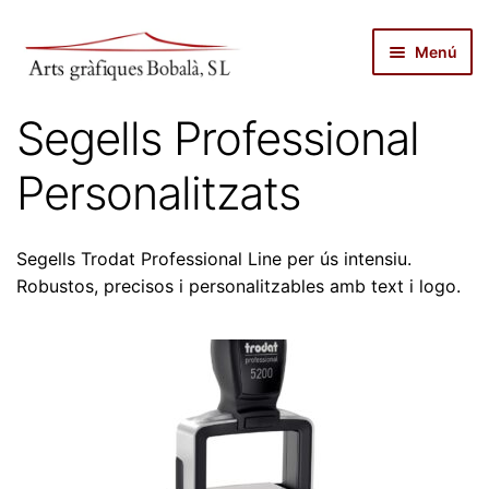
Salta
Vés
Menú
a
al
navegació
contingut
inici
Segells Professional
autopublicar
Personalitzats
notícies
Segells Trodat Professional Line per ús intensiu.
serveis
Robustos, precisos i personalitzables amb text i logo.
productes
botiga
sobre nosaltres