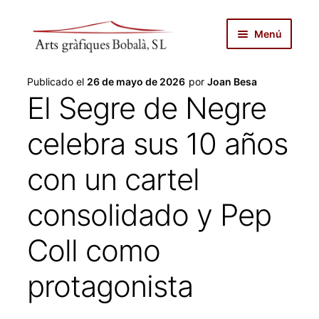
Ir
Ir
Menú
a
al
la
contenido
inicio
navegación
Publicado el
26 de mayo de 2026
por
Joan Besa
El Segre de Negre
autopublicar
celebra sus 10 años
noticias
con un cartel
servicios
consolidado y Pep
productos
Coll como
tienda
protagonista
sobre nosotros