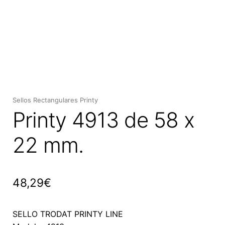
Expan
el
menú
hijo
Sellos Rectangulares Printy
Printy 4913 de 58 x
22 mm.
48,29
€
SELLO TRODAT PRINTY LINE