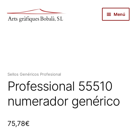
Ir
Ir
Menú
a
al
la
contenido
inicio
navegación
autopublicar
noticias
Sellos Genéricos Profesional
servicios
Professional 55510
productos
numerador genérico
tienda
75,78
€
sobre nosotros