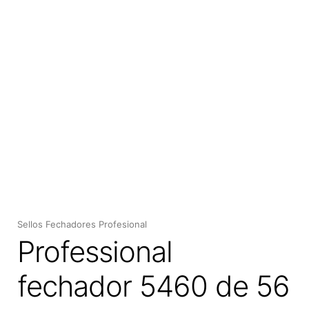
Expan
el
menú
hijo
Sellos Fechadores Profesional
Professional
fechador 5460 de 56