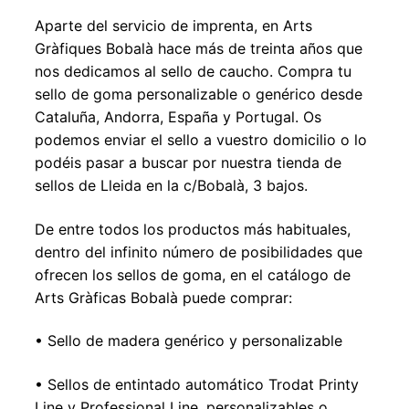
Expandir
Aparte del servicio de imprenta, en Arts
el
Gràfiques Bobalà hace más de treinta años que
menú
nos dedicamos al sello de caucho. Compra tu
hijo
sello de goma personalizable o genérico desde
Cataluña, Andorra, España y Portugal. Os
podemos enviar el sello a vuestro domicilio o lo
podéis pasar a buscar por nuestra tienda de
sellos de Lleida en la c/Bobalà, 3 bajos.
De entre todos los productos más habituales,
dentro del infinito número de posibilidades que
ofrecen los sellos de goma, en el catálogo de
Arts Gràficas Bobalà puede comprar:
• Sello de madera genérico y personalizable
• Sellos de entintado automático Trodat Printy
Line y Professional Line, personalizables o