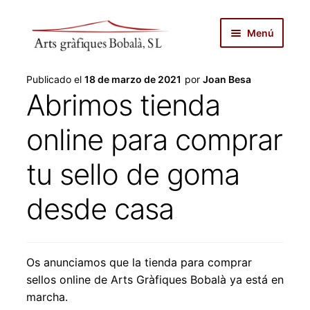
Ir
Ir
Menú
a
al
la
contenido
inicio
navegación
Publicado el
18 de marzo de 2021
por
Joan Besa
Abrimos tienda
autopublicar
online para comprar
noticias
tu sello de goma
servicios
desde casa
productos
tienda
Os anunciamos que la tienda para comprar
sellos online de Arts Gràfiques Bobalà ya está en
sobre nosotros
marcha.