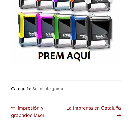
Categoría:
Sellos de goma
Navegación
Anterior:
Siguiente:
Impresión y
La imprenta en Cataluña
grabados láser
de
entradas