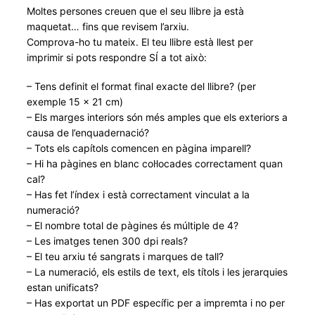
Moltes persones creuen que el seu llibre ja està
maquetat… fins que revisem l’arxiu.
Comprova-ho tu mateix. El teu llibre està llest per
imprimir si pots respondre SÍ a tot això:
– Tens definit el format final exacte del llibre? (per
exemple 15 × 21 cm)
– Els marges interiors són més amples que els exteriors a
causa de l’enquadernació?
– Tots els capítols comencen en pàgina imparell?
– Hi ha pàgines en blanc col·locades correctament quan
cal?
– Has fet l’índex i està correctament vinculat a la
numeració?
– El nombre total de pàgines és múltiple de 4?
– Les imatges tenen 300 dpi reals?
– El teu arxiu té sangrats i marques de tall?
– La numeració, els estils de text, els títols i les jerarquies
estan unificats?
– Has exportat un PDF específic per a impremta i no per