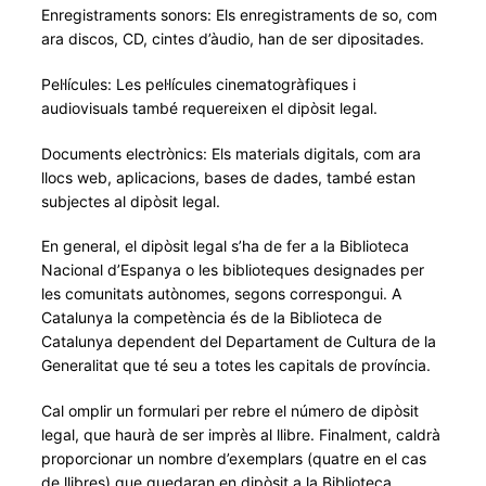
Enregistraments sonors: Els enregistraments de so, com
ara discos, CD, cintes d’àudio, han de ser dipositades.
Pel·lícules: Les pel·lícules cinematogràfiques i
audiovisuals també requereixen el dipòsit legal.
Documents electrònics: Els materials digitals, com ara
llocs web, aplicacions, bases de dades, també estan
subjectes al dipòsit legal.
En general, el dipòsit legal s’ha de fer a la Biblioteca
Nacional d’Espanya o les biblioteques designades per
les comunitats autònomes, segons correspongui. A
Catalunya la competència és de la Biblioteca de
Catalunya dependent del Departament de Cultura de la
Generalitat que té seu a totes les capitals de província.
Cal omplir un formulari per rebre el número de dipòsit
legal, que haurà de ser imprès al llibre. Finalment, caldrà
proporcionar un nombre d’exemplars (quatre en el cas
de llibres) que quedaran en dipòsit a la Biblioteca