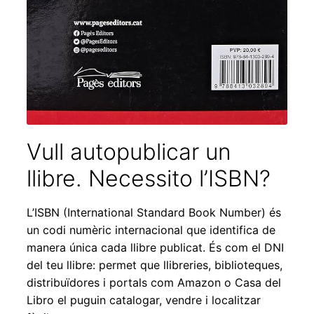
Expandei
el
menú
secundar
Vull autopublicar un
llibre. Necessito l’ISBN?
L’ISBN (International Standard Book Number) és
un codi numèric internacional que identifica de
manera única cada llibre publicat. És com el DNI
del teu llibre: permet que llibreries, biblioteques,
distribuïdores i portals com Amazon o Casa del
Libro el puguin catalogar, vendre i localitzar