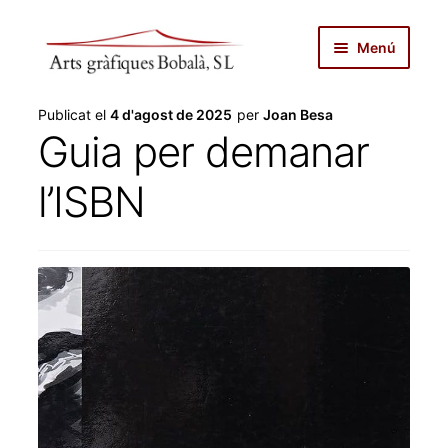
Salta
Vés
Menú
a
al
navegació
contingut
inici
Publicat el
4 d'agost de 2025
per
Joan Besa
Guia per demanar
autopublicar
l’ISBN
notícies
serveis
productes
botiga
sobre nosaltres