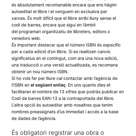
és absolutament recomanable encara que ens hàgim
autoeditat el llibre i el venguem en exclusiva per
xarxes. És molt difícil que el llibre arribi lluny sense el
codi de barres, encara que sigui en l’àmbit
del programari organitzatiu de llibreters, editors o
venedors web.
És important destacar que el número ISBN és específic
per a cada edició d’un llibre. Si es realitzen canvis
significatius en el contingut, com ara una nova edició,
una traducció o una versió actualitzada, es recomana
obtenir un nou número ISBN.
Si ho vols fer per lliure cal contactar amb l’agència de
l’ISBN en
el següent enllaç
. En uns quants dies et
facilitaran el nombre de 13 xifres que podràs publicar en
Codi de barres EAN-13 a la contraportada del llibre.
L’altra opció és autoeditar amb nosaltres que tenim
nombres preassignats d’us immediat i accés a la base
de dades de l’agència.
És obligatori registrar una obra o