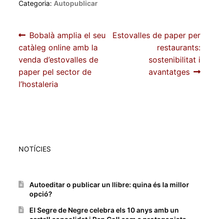
Categoria:
Autopublicar
Navegació
Entrada
Pròxima
Bobalà amplia el seu
Estovalles de paper per
anterior:
entrada:
catàleg online amb la
restaurants:
d'entrades
venda d’estovalles de
sostenibilitat i
paper pel sector de
avantatges
l’hostaleria
NOTÍCIES
Autoeditar o publicar un llibre: quina és la millor
opció?
El Segre de Negre celebra els 10 anys amb un