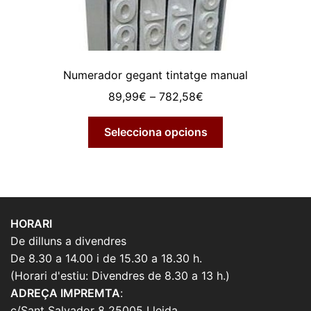
Numerador gegant tintatge manual
Interval
89,99
€
–
782,58
€
de
Aquest
preus:
Selecciona opcions
producte
89,99€
té
a
diverses
782,58€
variants.
Les
HORARI
opcions
De dilluns a divendres
es
De 8.30 a 14.00 i de 15.30 a 18.30 h.
poden
(Horari d'estiu: Divendres de 8.30 a 13 h.)
triar
ADREÇA IMPREMTA
:
a
c/Sant Salvador 8 25005 Lleida