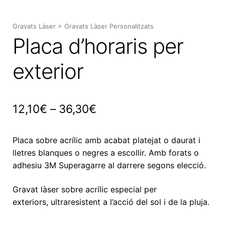
Expan
el
Gravats Làser
>
Gravats Làser Personalitzats
menú
Placa d’horaris per
secun
exterior
Interval
12,10
€
–
36,30
€
de
Placa sobre acrílic amb acabat platejat o daurat i
preus:
lletres blanques o negres a escollir. Amb forats o
12,10€
adhesiu 3M
Superagarre
al darrere segons elecció.
a
Gravat làser sobre acrílic especial per
36,30€
exteriors, ultraresistent a l’acció del sol i de la pluja.