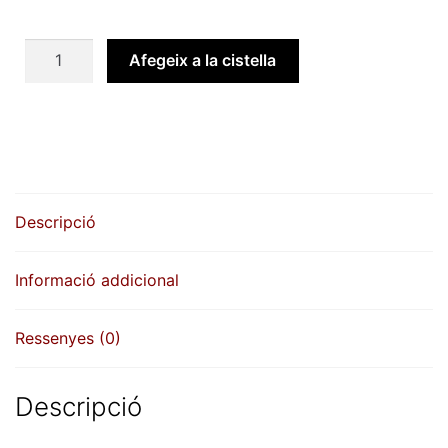
quantitat
Afegeix a la cistella
de
Placa
d'horaris
per
exterior
Descripció
Informació addicional
Ressenyes (0)
Descripció