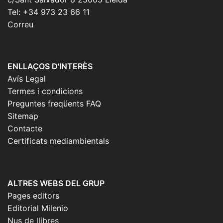
la
Tel: +34 973 23 66 11
pàgina
Correu
del
producte
ENLLAÇOS D'INTERÈS
Avís Legal
Termes i condicions
Preguntes freqüents FAQ
Sitemap
Contacte
Certificats mediambientals
ALTRES WEBS DEL GRUP
Pages editors
Editorial Milenio
Nus de llibres