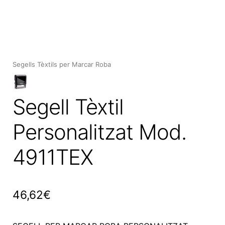
Expan
el
menú
secun
Segells Tèxtils per Marcar Roba
Segell Tèxtil
Personalitzat Mod.
4911TEX
46,62
€