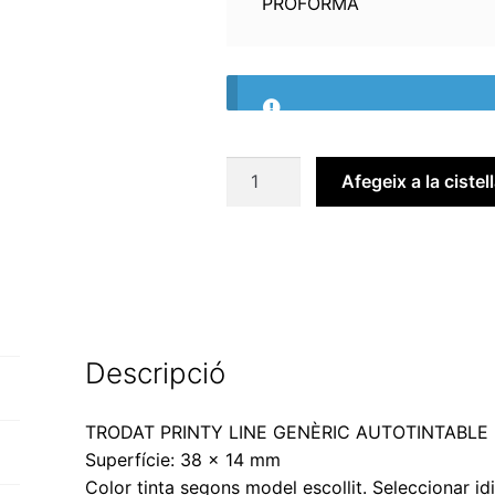
PROFORMA
quantitat
Afegeix a la cistel
de
SEGELL
FÓRMULA
GENÈRIC
EN
CASTELLÀ
Descripció
TRODAT PRINTY LINE GENÈRIC AUTOTINTABLE 
Superfície: 38 x 14 mm
Color tinta segons model escollit. Seleccionar id