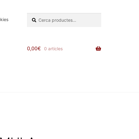
Cerca:
Cerca
okies
0,00
€
0 articles