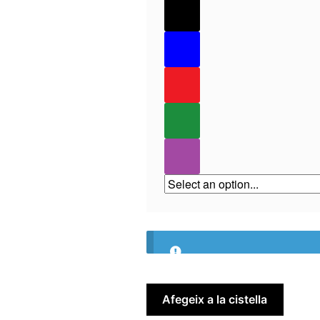
quantitat
Afegeix a la cistella
de