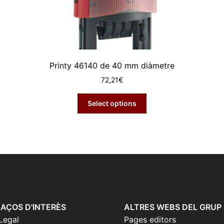
Printy 46140 de 40 mm diàmetre
72,21
€
Select options
AÇOS D'INTERÈS
ALTRES WEBS DEL GRUP
Legal
Pages editors