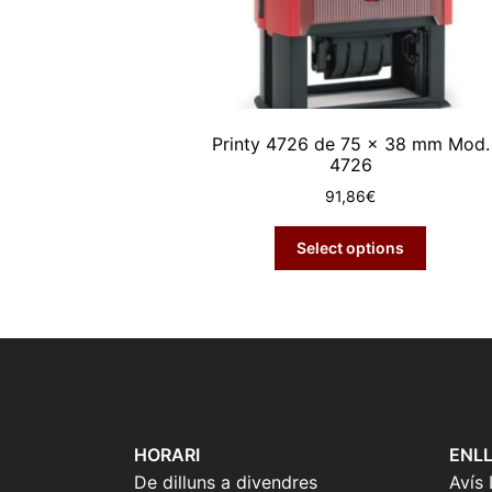
Printy 4726 de 75 x 38 mm Mod.
4726
91,86
€
Select options
HORARI
ENLL
De dilluns a divendres
Avís 