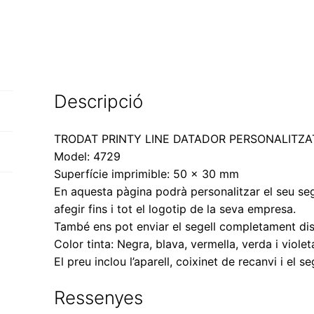
Printy
4729
de
50
x
30
Descripció
mm.
TRODAT PRINTY LINE DATADOR PERSONALITZA
Model: 4729
Superfície imprimible: 50 x 30 mm
En aquesta pàgina podrà personalitzar el seu s
afegir fins i tot el logotip de la seva empresa.
També ens pot enviar el segell completament dis
Color tinta: Negra, blava, vermella, verda i violeta
El preu inclou l’aparell, coixinet de recanvi i el s
Ressenyes