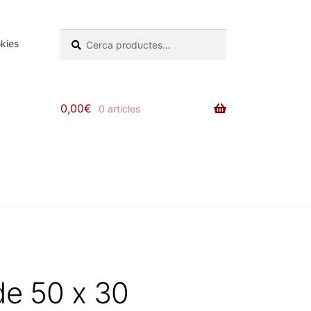
Cerca:
Cerca
okies
0,00
€
0 articles
de 50 x 30