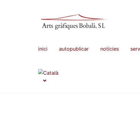
Salta
Vés
a
al
navegació
contingut
inici
autopublicar
notícies
serv