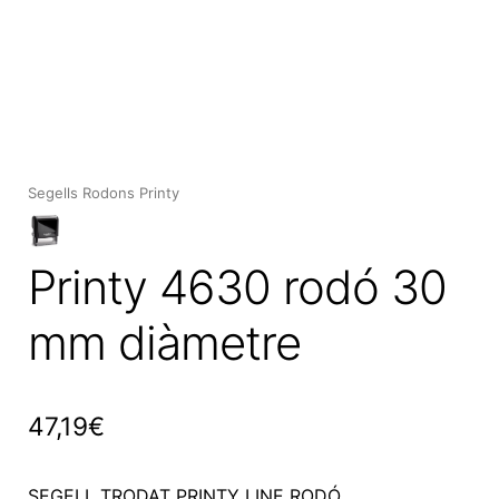
Expan
el
menú
secun
Segells Rodons Printy
Printy 4630 rodó 30
mm diàmetre
47,19
€
SEGELL TRODAT PRINTY LINE RODÓ