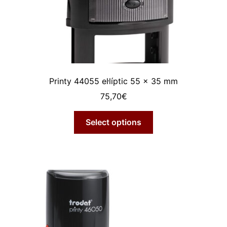
Printy 44055 el·líptic 55 x 35 mm
75,70
€
Select options