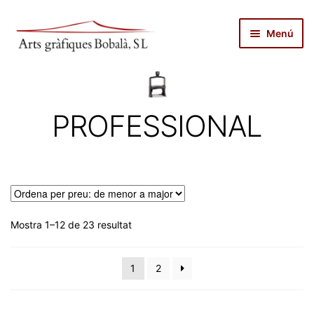
Salta
Vés
Menú
a
al
navegació
contingut
inici
autopublicar
PROFESSIONAL
notícies
serveis
productes
Ordenat
Mostra 1–12 de 23 resultat
per
preu:
botiga
1
2
de
menor
sobre nosaltres
a