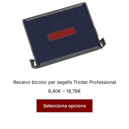
variants.
Les
opcions
es
poden
triar
a
la
pàgina
del
producte
Recanvi bicolor per segells Trodat Professional
Interval
9,40
€
–
18,76
€
de
Aquest
preus:
Selecciona opcions
producte
9,40€
té
a
diverses
18,76€