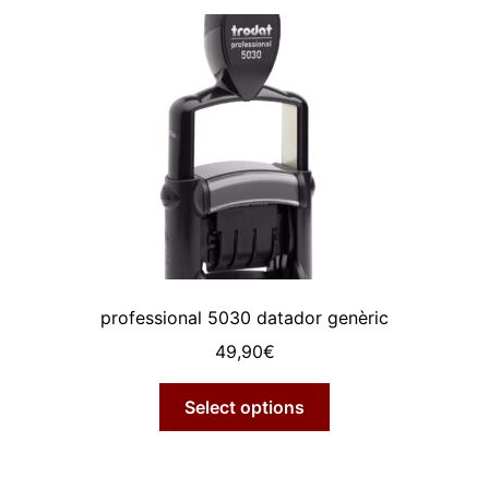
variants.
Les
opcions
es
poden
triar
a
la
pàgina
del
producte
professional 5030 datador genèric
49,90
€
Select options