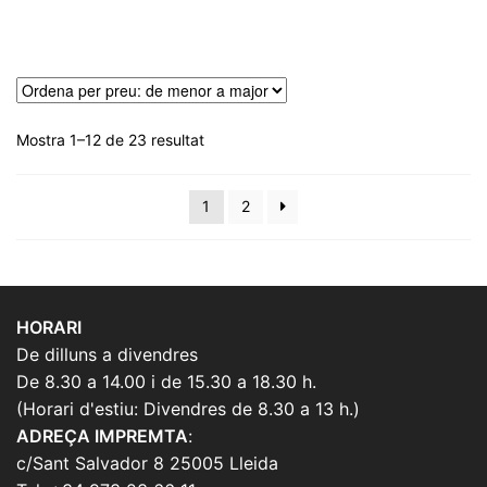
Ordenat
Mostra 1–12 de 23 resultat
per
preu:
1
2
de
menor
a
major
HORARI
De dilluns a divendres
De 8.30 a 14.00 i de 15.30 a 18.30 h.
(Horari d'estiu: Divendres de 8.30 a 13 h.)
ADREÇA IMPREMTA
:
c/Sant Salvador 8 25005 Lleida