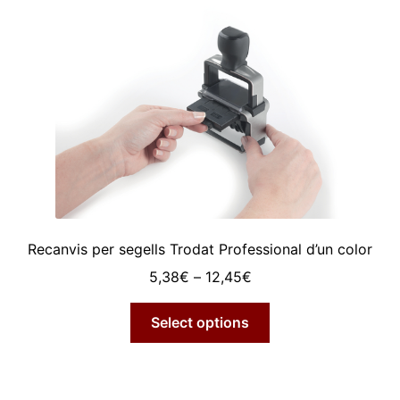
major
Expan
el
menú
secun
Recanvis per segells Trodat Professional d’un color
Interval
5,38
€
–
12,45
€
de
Aquest
preus:
Select options
producte
5,38€
té
a
diverses
12,45€