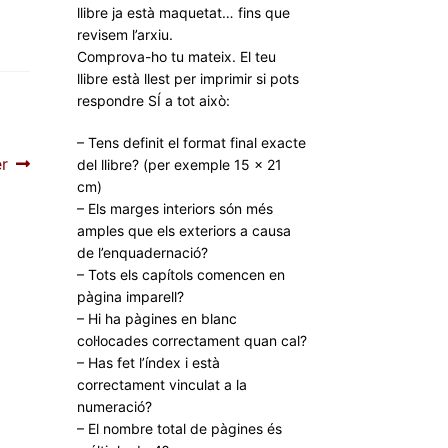
llibre ja està maquetat… fins que
revisem l’arxiu.
Comprova-ho tu mateix. El teu
llibre està llest per imprimir si pots
respondre SÍ a tot això:
– Tens definit el format final exacte
er
del llibre? (per exemple 15 × 21
cm)
– Els marges interiors són més
amples que els exteriors a causa
de l’enquadernació?
– Tots els capítols comencen en
pàgina imparell?
– Hi ha pàgines en blanc
col·locades correctament quan cal?
– Has fet l’índex i està
correctament vinculat a la
numeració?
– El nombre total de pàgines és