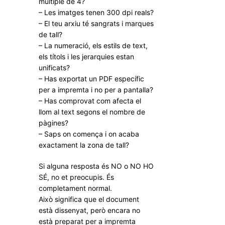
múltiple de 4?
– Les imatges tenen 300 dpi reals?
– El teu arxiu té sangrats i marques
de tall?
– La numeració, els estils de text,
els títols i les jerarquies estan
unificats?
– Has exportat un PDF específic
per a impremta i no per a pantalla?
– Has comprovat com afecta el
llom al text segons el nombre de
pàgines?
– Saps on comença i on acaba
exactament la zona de tall?
Si alguna resposta és NO o NO HO
SÉ, no et preocupis. És
completament normal.
Això significa que el document
està dissenyat, però encara no
està preparat per a impremta