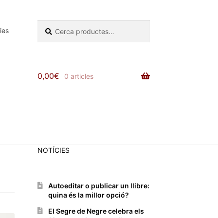
Cerca:
Cerca
ies
0,00
€
0 articles
NOTÍCIES
Autoeditar o publicar un llibre:
quina és la millor opció?
El Segre de Negre celebra els