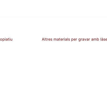
Pròxima
opiatiu
Altres materials per gravar amb làs
entrada: