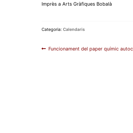
Imprès a Arts Gràfiques Bobalà
Categoria:
Calendaris
Navegació
Entrada
Funcionament del paper químic autoc
anterior:
d'entrades