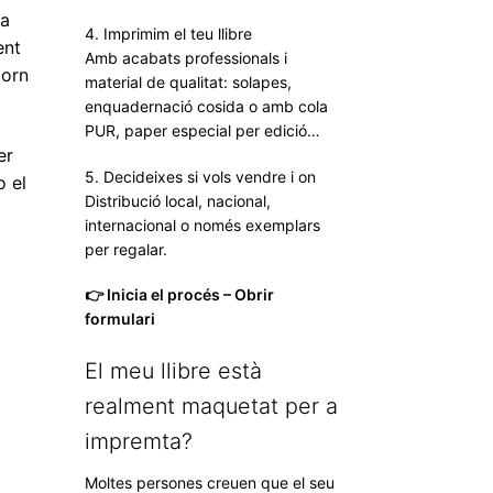
 a
4. Imprimim el teu llibre
ent
Amb acabats professionals i
torn
material de qualitat: solapes,
enquadernació cosida o amb cola
PUR, paper especial per edició…
er
5. Decideixes si vols vendre i on
o el
Distribució local, nacional,
internacional o només exemplars
per regalar.
👉 Inicia el procés – Obrir
formulari
El meu llibre està
realment maquetat per a
impremta?
Moltes persones creuen que el seu