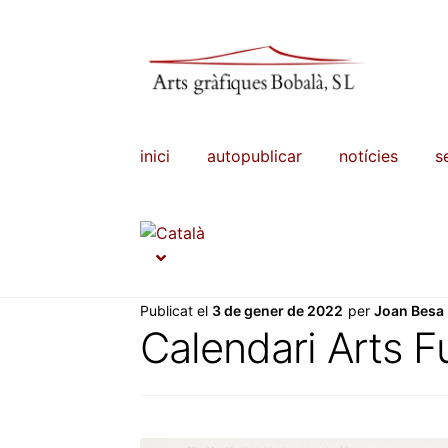
Salta
Vés
a
al
navegació
contingut
inici
autopublicar
notícies
s
Publicat el
3 de gener de 2022
per
Joan Besa
Calendari Arts F