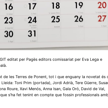
UGIT editat per Pagès editors comissariat per Eva Lega e
alà.
t de les Terres de Ponent, tot i que enguany la novetat és 
 Lleida: Toni Prim (portada), Jordi Adrià, Tere Güerre, Susa
ona Roure, Xavi Menós, Anna Isan, Gala Oró, David de Val,
ó que s’ha fet tenint en compte que fossin professionals am