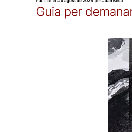
Publicat el
4 d'agost de 2025
per
Joan Besa
Guia per demanar