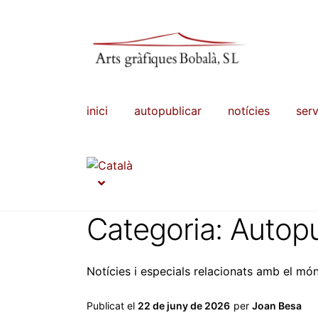
Salta
Vés
a
al
navegació
contingut
inici
autopublicar
notícies
serv
Categoria:
Autopu
Notícies i especials relacionats amb el món
Publicat el
22 de juny de 2026
per
Joan Besa