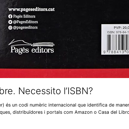
ibre. Necessito l’ISBN?
) és un codi numèric internacional que identifica de manera
oteques, distribuïdores i portals com Amazon o Casa del Libro