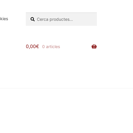
Cerca:
Cerca
okies
0,00
€
0 articles