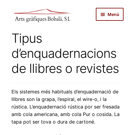
Salta
Vés
Menú
a
al
navegació
contingut
inici
Tipus
autopublicar
d’enquadernacions
notícies
de llibres o revistes
serveis
Els sistemes més habituals d’enquadernació de
productes
llibres son la grapa, l’espiral, el wire-o, i la
rústica. L’enquadernació rústica por ser fresada
botiga
amb cola americana, amb cola Pur o cosida. La
tapa pot ser tova o dura de cartoné.
sobre nosaltres