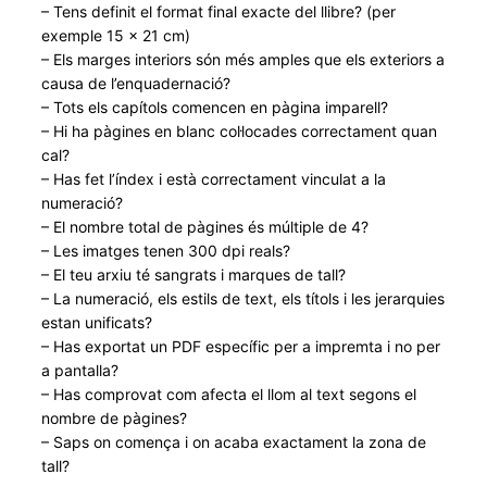
– Tens definit el format final exacte del llibre? (per
exemple 15 × 21 cm)
– Els marges interiors són més amples que els exteriors a
causa de l’enquadernació?
– Tots els capítols comencen en pàgina imparell?
– Hi ha pàgines en blanc col·locades correctament quan
cal?
– Has fet l’índex i està correctament vinculat a la
numeració?
– El nombre total de pàgines és múltiple de 4?
– Les imatges tenen 300 dpi reals?
– El teu arxiu té sangrats i marques de tall?
– La numeració, els estils de text, els títols i les jerarquies
estan unificats?
– Has exportat un PDF específic per a impremta i no per
a pantalla?
– Has comprovat com afecta el llom al text segons el
nombre de pàgines?
– Saps on comença i on acaba exactament la zona de
tall?