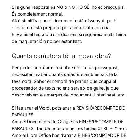
Si alguna resposta és NO o NO HO SÉ, no et preocupis.
És completament normal.
Això significa que el document està dissenyat, però
encara no està preparat per a impremta editorial.
Envia’ns el teu arxiu i t’indicarem si requereix molta feina
de maquetació o no per estar llest.
Quants caràcters té la meva obra?
Per poder publicar el teu llibre i fer-te un pressupost,
necessitem saber quants caràcters amb espais té la
teva obra. Saber el nombre de planes que ocupa al
processador de texts no ens serveix de gaire, ja que
desconeixem els marges del document, l’interlineat, etc.
Si fas anar el Word, pots anar a REVISIÓ/RECOMPTE DE
PARAULES
Amb el Documents de Google és EINES/RECOMPTE DE
PARAULES. També pots premer les tecles CTRL + ↑ + c.
Amb el Libre Office has d’anar a EINES/COMPTADOR DE