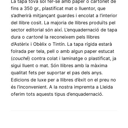
La tapa tova sol fer-se amb paper o cartonet de
fins a 350 gr., plastificat mat o lluentor, que
s’adherirà mitjançant guardes i encolat a l’interior
del llibre cosit. La majoria de llibres produïts pel
sector editorial són així. L’enquadernació de tapa
dura o
cartoné
la reconeixem pels llibres
d’Astèrix i Obèlix o Tintín. La tapa rígida estarà
folrada per tela, pell o amb algun paper estucat
(
couché
) contra colat i laminatge o plastificat, ja
sigui lluent o mat. Són llibres amb la màxima
qualitat fets per suportar el pas dels anys.
Edicions de luxe per a llibres d’èxit on el preu no
és l’inconvenient. A la nostra impremta a Lleida
oferim tots aquests tipus d’enquadernació.