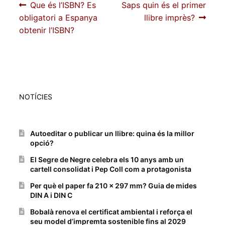
Navegació
Entrada
Pròxima
Que és l’ISBN? Es
Saps quin és el primer
anterior:
entrada:
obligatori a Espanya
llibre imprès?
d'entrades
obtenir l’ISBN?
NOTÍCIES
Autoeditar o publicar un llibre: quina és la millor
opció?
El Segre de Negre celebra els 10 anys amb un
cartell consolidat i Pep Coll com a protagonista
Per què el paper fa 210 x 297 mm? Guia de mides
DIN A i DIN C
Bobalà renova el certificat ambiental i reforça el
seu model d’impremta sostenible fins al 2029