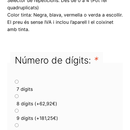
Selector de repeticions: Des de 0 a 4 (Pot fer
quadruplicats)
Color tinta: Negra, blava, vermella o verda a escollir.
El preu és sense IVA i inclou l’aparell I el coixinet
amb tinta.
Número de dígits:
*
7 dígits
8 dígits
(+
62,92
€
)
9 dígits
(+
181,25
€
)