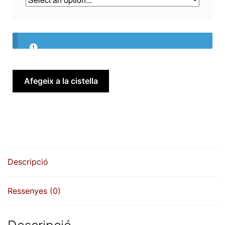
quantitat
Afegeix a la cistella
de
Numerador
automàtic
Reiner
C1
de
Descripció
4,5
mm
des
Ressenyes (0)
de: