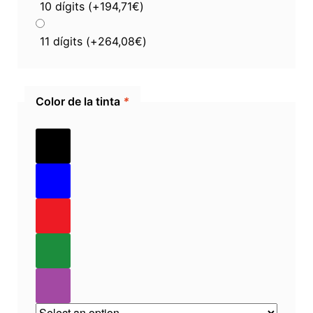
10 dígits
(+
194,71
€
)
11 dígits
(+
264,08
€
)
Color de la tinta
*