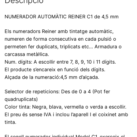
Descripció
NUMERADOR AUTOMÀTIC REINER C1 de 4,5 mm
Els numeradors Reiner amb tintatge automàtic,
numeren de forma consecutiva en cada pulsió o
permeten fer duplicats, triplicats etc… Armadura o
carcassa metàl·lica.
Num. dígits: A escollir entre 7, 8, 9, 10 i 11 dígits.
El producte s’encareix en funció dels dígits.
Alçada de la numeració:4,5 mm d’alçada.
Selector de repeticions: Des de 0 a 4 (Pot fer
quadruplicats)
Color tinta: Negra, blava, vermella o verda a escollir.
El preu és sense IVA i inclou l’aparell I el coixinet amb
tinta.
El segell numerador individual Model C1, exerceix el