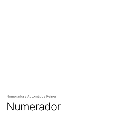
Expan
el
menú
secun
Numeradors Automàtics Reiner
Numerador