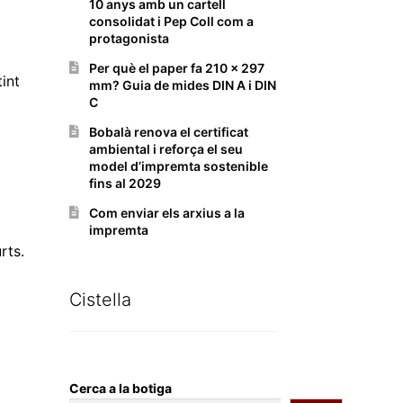
10 anys amb un cartell
consolidat i Pep Coll com a
protagonista
Per què el paper fa 210 x 297
tint
mm? Guia de mides DIN A i DIN
C
Bobalà renova el certificat
ambiental i reforça el seu
model d’impremta sostenible
fins al 2029
Com enviar els arxius a la
impremta
rts.
Cistella
Cerca a la botiga