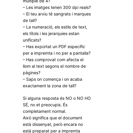
múltiple de 4?
– Les imatges tenen 300 dpi reals?
– El teu arxiu té sangrats i marques
de tall?
– La numeració, els estils de text,
els títols i les jerarquies estan
unificats?
– Has exportat un PDF específic
per a impremta i no per a pantalla?
– Has comprovat com afecta el
llom al text segons el nombre de
pàgines?
– Saps on comença i on acaba
exactament la zona de tall?
Si alguna resposta és NO o NO HO
SÉ, no et preocupis. És
completament normal.
Això significa que el document
està dissenyat, però encara no
està preparat per a impremta