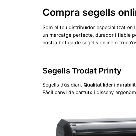
Compra segells onl
Som el teu distribuïdor especialitzat e
un marcatge perfecte, durador i fiable pe
nostra botiga de segells online o truca’n
Segells Trodat Printy
Segells d’ús diari.
Qualitat líder i durabil
Fàcil canvi de cartutx i disseny ergonòm