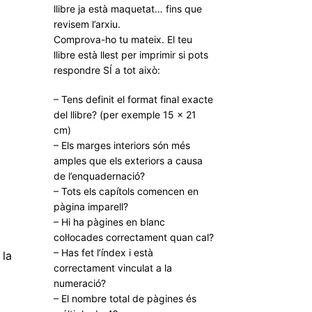
llibre ja està maquetat… fins que
revisem l’arxiu.
Comprova-ho tu mateix. El teu
llibre està llest per imprimir si pots
respondre SÍ a tot això:
– Tens definit el format final exacte
del llibre? (per exemple 15 × 21
cm)
– Els marges interiors són més
amples que els exteriors a causa
de l’enquadernació?
– Tots els capítols comencen en
pàgina imparell?
– Hi ha pàgines en blanc
col·locades correctament quan cal?
– Has fet l’índex i està
 la
correctament vinculat a la
numeració?
– El nombre total de pàgines és