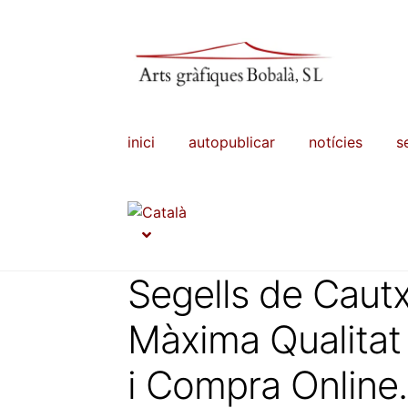
Salta
Vés
a
al
navegació
contingut
inici
autopublicar
notícies
s
Segells de Caut
Màxima Qualitat 
i Compra Online.