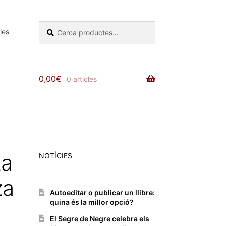
Cerca:
Cerca
ies
0,00
€
0 articles
La
NOTÍCIES
za
Autoeditar o publicar un llibre:
quina és la millor opció?
El Segre de Negre celebra els