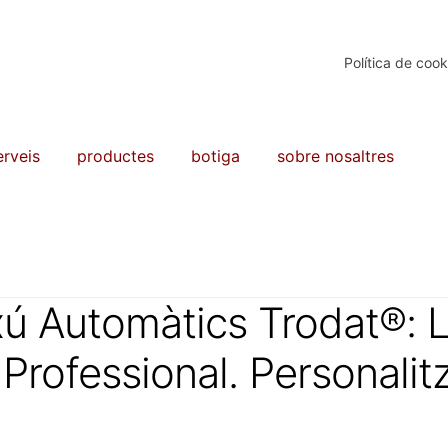
Política de cook
erveis
productes
botiga
sobre nosaltres
xú Automàtics Trodat®: 
Professional. Personalit