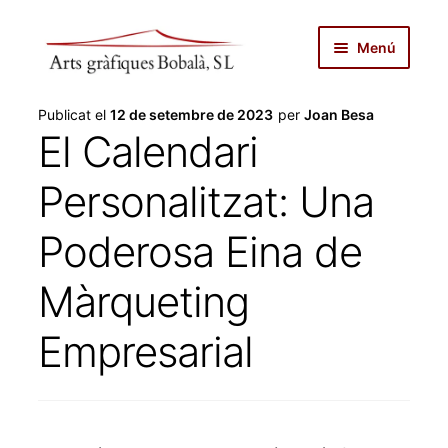
Salta
Vés
Menú
a
al
navegació
contingut
inici
Publicat el
12 de setembre de 2023
per
Joan Besa
El Calendari
autopublicar
Personalitzat: Una
notícies
Poderosa Eina de
serveis
Màrqueting
productes
Empresarial
botiga
sobre nosaltres