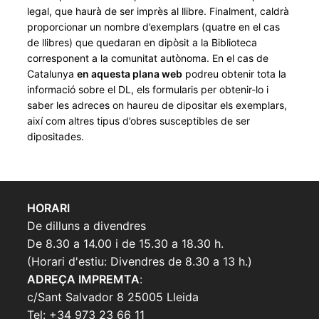
legal, que haurà de ser imprès al llibre. Finalment, caldrà
proporcionar un nombre d’exemplars (quatre en el cas
de llibres) que quedaran en dipòsit a la Biblioteca
corresponent a la comunitat autònoma. En el cas de
Catalunya
en aquesta plana web
podreu obtenir tota la
informació sobre el DL, els formularis per obtenir-lo i
saber les adreces on haureu de dipositar els exemplars,
així com altres tipus d’obres susceptibles de ser
dipositades.
HORARI
De dilluns a divendres
De 8.30 a 14.00 i de 15.30 a 18.30 h.
(Horari d'estiu: Divendres de 8.30 a 13 h.)
ADREÇA IMPREMTA
:
c/Sant Salvador 8 25005 Lleida
Tel: +34 973 23 66 11