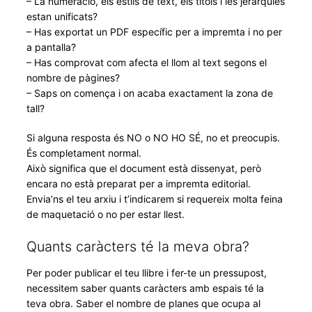
– La numeració, els estils de text, els títols i les jerarquies
estan unificats?
– Has exportat un PDF específic per a impremta i no per
a pantalla?
– Has comprovat com afecta el llom al text segons el
nombre de pàgines?
– Saps on comença i on acaba exactament la zona de
tall?
Si alguna resposta és NO o NO HO SÉ, no et preocupis.
És completament normal.
Això significa que el document està dissenyat, però
encara no està preparat per a impremta editorial.
Envia’ns el teu arxiu i t’indicarem si requereix molta feina
de maquetació o no per estar llest.
Quants caràcters té la meva obra?
Per poder publicar el teu llibre i fer-te un pressupost,
necessitem saber quants caràcters amb espais té la
teva obra. Saber el nombre de planes que ocupa al