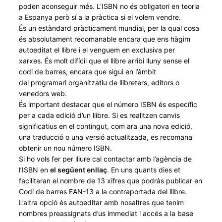
poden aconseguir més. L’ISBN no és obligatori en teoria
a Espanya però sí a la pràctica si el volem vendre.
És un estàndard pràcticament mundial, per la qual cosa
és absolutament recomanable encara que ens hàgim
autoeditat el llibre i el venguem en exclusiva per
xarxes. És molt difícil que el llibre arribi lluny sense el
codi de barres, encara que sigui en l’àmbit
del programari organitzatiu de llibreters, editors o
venedors web.
És important destacar que el número ISBN és específic
per a cada edició d’un llibre. Si es realitzen canvis
significatius en el contingut, com ara una nova edició,
una traducció o una versió actualitzada, es recomana
obtenir un nou número ISBN.
Si ho vols fer per lliure cal contactar amb l’agència de
l’ISBN en
el següent enllaç
. En uns quants dies et
facilitaran el nombre de 13 xifres que podràs publicar en
Codi de barres EAN-13 a la contraportada del llibre.
L’altra opció és autoeditar amb nosaltres que tenim
nombres preassignats d’us immediat i accés a la base