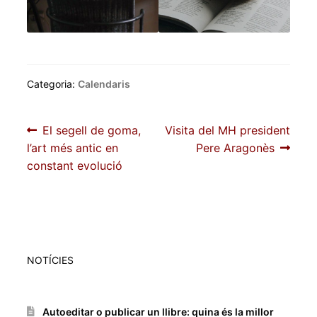
Categoria:
Calendaris
Navegació
Entrada
Pròxima
El segell de goma,
Visita del MH president
anterior:
entrada:
l’art més antic en
Pere Aragonès
d'entrades
constant evolució
NOTÍCIES
Autoeditar o publicar un llibre: quina és la millor