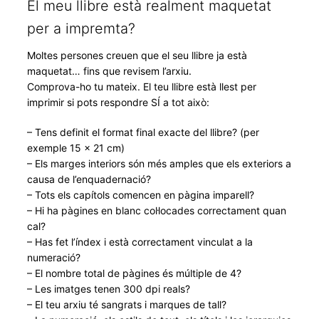
El meu llibre està realment maquetat
per a impremta?
Moltes persones creuen que el seu llibre ja està
maquetat… fins que revisem l’arxiu.
Comprova-ho tu mateix. El teu llibre està llest per
imprimir si pots respondre SÍ a tot això:
– Tens definit el format final exacte del llibre? (per
exemple 15 × 21 cm)
– Els marges interiors són més amples que els exteriors a
causa de l’enquadernació?
– Tots els capítols comencen en pàgina imparell?
– Hi ha pàgines en blanc col·locades correctament quan
cal?
– Has fet l’índex i està correctament vinculat a la
numeració?
– El nombre total de pàgines és múltiple de 4?
– Les imatges tenen 300 dpi reals?
– El teu arxiu té sangrats i marques de tall?