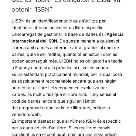
obtenir l’ISBN?
L’ISBN és un identificador únic que s’utilitza per
identificar internacionalment un llibre específic.
L’encarregat de gestionar la base de dades és l’
Agència
Internacional del ISBN
. D’aquesta manera a qualsevol
llibreria amb accés a internet sabrà, gràcies al codi de
barres, qui va ser l’editor, quants té en estoc i com es
poden aconseguir més. L’ISBN no és obligatori en teoria
a Espanya però sí a la pràctica si el volem vendre.
És un estàndard pràcticament mundial, per la qual cosa
és absolutament recomanable encara que ens hàgim
autoeditat el llibre i el venguem en exclusiva per
xarxes. És molt difícil que el llibre arribi lluny sense el
codi de barres, encara que sigui en l’àmbit
del programari organitzatiu de llibreters, editors o
venedors web.
És important destacar que el número ISBN és específic
per a cada edició d’un llibre. Si es realitzen canvis
significatius en el contingut, com ara una nova edició,