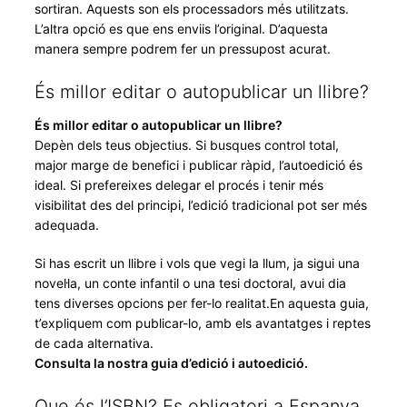
sortiran. Aquests son els processadors més utilitzats.
L’altra opció es que ens enviis l’original. D’aquesta
manera sempre podrem fer un pressupost acurat.
És millor editar o autopublicar un llibre?
És millor editar o autopublicar un llibre?
Depèn dels teus objectius. Si busques control total,
major marge de benefici i publicar ràpid, l’autoedició és
ideal. Si prefereixes delegar el procés i tenir més
visibilitat des del principi, l’edició tradicional pot ser més
adequada.
Si has escrit un llibre i vols que vegi la llum, ja sigui una
novel·la, un conte infantil o una tesi doctoral, avui dia
tens diverses opcions per fer-lo realitat.En aquesta guia,
t’expliquem com publicar-lo, amb els avantatges i reptes
de cada alternativa.
Consulta la nostra guia d’edició i autoedició.
Que és l’ISBN? Es obligatori a Espanya