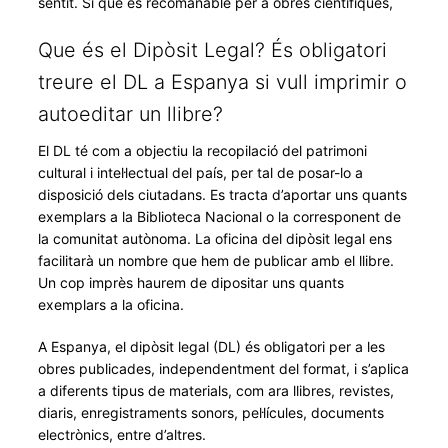
sentit. Sí que és recomanable per a obres científiques,
Que és el Dipòsit Legal? És obligatori
treure el DL a Espanya si vull imprimir o
autoeditar un llibre?
El DL té com a objectiu la recopilació del patrimoni
cultural i intel·lectual del país, per tal de posar-lo a
disposició dels ciutadans. Es tracta d’aportar uns quants
exemplars a la Biblioteca Nacional o la corresponent de
la comunitat autònoma. La oficina del dipòsit legal ens
facilitarà un nombre que hem de publicar amb el llibre.
Un cop imprès haurem de dipositar uns quants
exemplars a la oficina.
A Espanya, el dipòsit legal (DL) és obligatori per a les
obres publicades, independentment del format, i s’aplica
a diferents tipus de materials, com ara llibres, revistes,
diaris, enregistraments sonors, pel·lícules, documents
electrònics, entre d’altres.