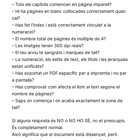
– Tots els capítols comencen en pàgina imparell?
– Hi ha pàgines en blanc col·locades correctament quan
cal?
– Has fet l’índex i està correctament vinculat a la
numeració?
– El nombre total de pàgines és múltiple de 4?
– Les imatges tenen 300 dpi reals?
– El teu arxiu té sangrats i marques de tall?
– La numeració, els estils de text, els títols i les jerarquies
estan unificats?
– Has exportat un PDF específic per a impremta i no per
a pantalla?
– Has comprovat com afecta el llom al text segons el
nombre de pàgines?
– Saps on comença i on acaba exactament la zona de
tall?
Si alguna resposta és NO o NO HO SÉ, no et preocupis.
És completament normal.
Això significa que el document està dissenyat, però