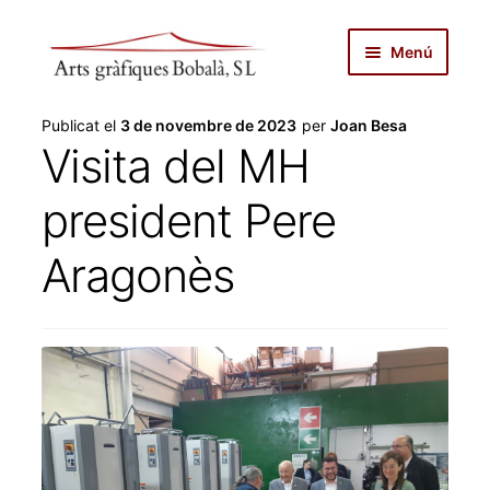
Salta
Vés
Menú
a
al
navegació
contingut
inici
Publicat el
3 de novembre de 2023
per
Joan Besa
Visita del MH
autopublicar
president Pere
notícies
Aragonès
serveis
productes
botiga
sobre nosaltres