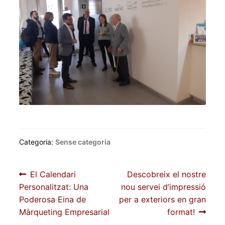
Categoria:
Sense categoria
Navegació
Entrada
Pròxima
El Calendari
Descobreix el nostre
anterior:
entrada:
Personalitzat: Una
nou servei d’impressió
d'entrades
Poderosa Eina de
per a exteriors en gran
Màrqueting Empresarial
format!