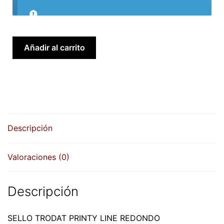
Printy
Añadir al carrito
4642
redondo
42
mm
diámetro
cantidad
Descripción
Valoraciones (0)
Descripción
SELLO TRODAT PRINTY LINE REDONDO