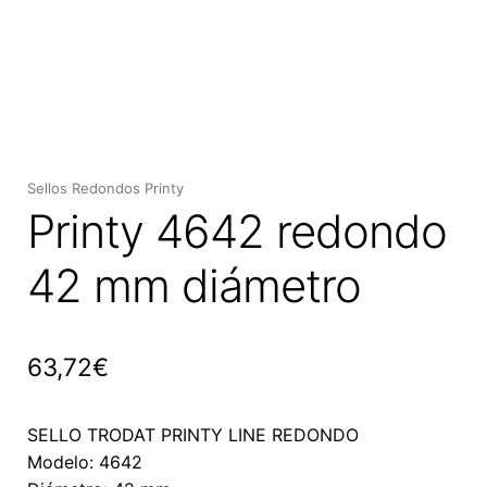
Expan
el
menú
hijo
Sellos Redondos Printy
Printy 4642 redondo
42 mm diámetro
63,72
€
SELLO TRODAT PRINTY LINE REDONDO
Modelo: 4642