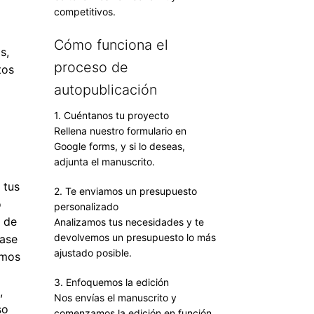
competitivos.
Cómo funciona el
s,
proceso de
tos
s
autopublicación
1. Cuéntanos tu proyecto
Rellena nuestro formulario en
Google forms, y si lo deseas,
adjunta el manuscrito.
 tus
2. Te enviamos un presupuesto
o
personalizado
r de
Analizamos tus necesidades y te
devolvemos un presupuesto lo más
lase
ajustado posible.
emos
3. Enfoquemos la edición
,
Nos envías el manuscrito y
so
comenzamos la edición en función