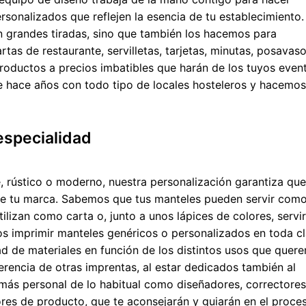
rsonalizados que reflejen la esencia de tu establecimiento.
 grandes tiradas, sino que también los hacemos para
tas de restaurante, servilletas, tarjetas, minutas, posavaso
productos a precios imbatibles que harán de los tuyos even
e hace años con todo tipo de locales hosteleros y hacemo
especialidad
 rústico o moderno, nuestra personalización garantiza que
de tu marca. Sabemos que tus manteles pueden servir com
ilizan como carta o, junto a unos lápices de colores, servi
s imprimir manteles genéricos o personalizados en toda c
d de materiales en función de los distintos usos que quer
erencia de otras imprentas, al estar dedicados también al
ás personal de lo habitual como diseñadores, correctores
ores de producto, que te aconsejarán y guiarán en el proce