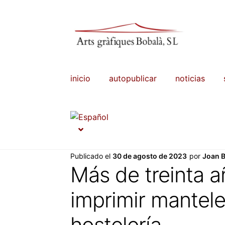
Ir
Ir
a
al
la
contenido
navegación
inicio
autopublicar
noticias
Publicado el
30 de agosto de 2023
por
Joan 
Más de treinta a
imprimir mantel
hostelería