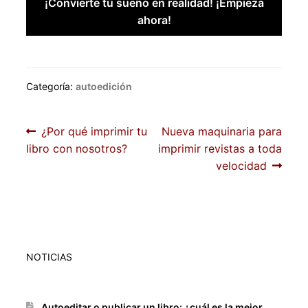
¡Convierte tú sueño en realidad! ¡Empieza
ahora!
Categoría:
autoedición
Navegación
Anterior:
Siguiente:
¿Por qué imprimir tu
Nueva maquinaria para
libro con nosotros?
imprimir revistas a toda
de
velocidad
entradas
NOTICIAS
Autoeditar o publicar un libro: ¿cuál es la mejor