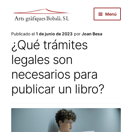
Ir
Ir
Menú
a
al
la
contenido
inicio
navegación
Publicado el
1 de junio de 2023
por
Joan Besa
¿Qué trámites
autopublicar
legales son
noticias
necesarios para
servicios
publicar un libro?
productos
tienda
sobre nosotros