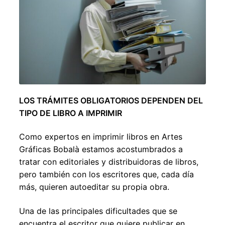
Expandir
el
menú
hijo
LOS TRÁMITES OBLIGATORIOS DEPENDEN DEL
TIPO DE LIBRO A IMPRIMIR
Como expertos en imprimir libros en Artes
Gráficas Bobalà estamos acostumbrados a
tratar con editoriales y distribuidoras de libros,
pero también con los escritores que, cada día
más, quieren autoeditar su propia obra.
Una de las principales dificultades que se
encuentra el escritor que quiere publicar en